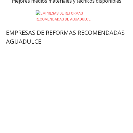
mejores medios materiales y técnicos disponibles
EMPRESAS DE REFORMAS RECOMENDADAS
AGUADULCE
por el contrario sin embargo al mismo tiempo
en contraste por otro lado en tanto que
de otro modo a pesar de (que) al contrario
de otra manera aunque
Para demostrar adición o complemento de una idea:
también lo siguiente seguidamente
de igual importancia de la misma manera igualmente
además / por otra par del mismo modo
Para enfatizar un tema en específico:
especialmente un ejemplo