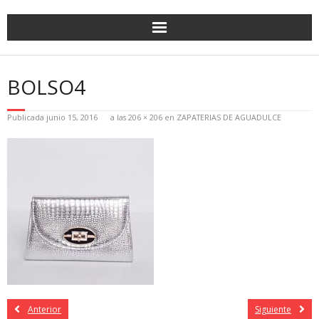
BOLSO4
Publicada
junio 15, 2016
a las
206 × 206
en
ZAPATERIAS DE AGUADULCE
Anterior
Siguiente