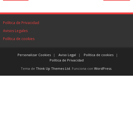
Política de Privacidad
Avisos Legales
Política de cookies
Personalizar Cookies
Aviso Legal
Política de cookies
Política de Privacidad
Tema de
Think Up Themes Ltd
. Funciona con
WordPress
.