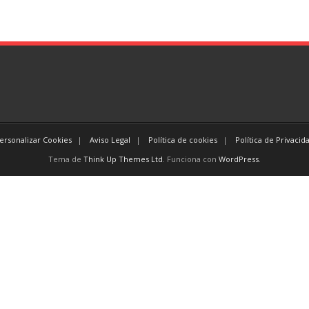
ersonalizar Cookies
Aviso Legal
Política de cookies
Política de Privacid
Tema de
Think Up Themes Ltd
. Funciona con
WordPress
.