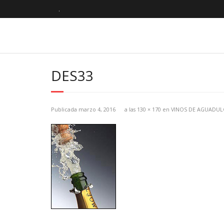
.
DES33
Publicada
marzo 4, 2016
a las
130 × 170
en
VINOS DE AGUADUL