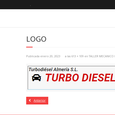
.
LOGO
Publicada
enero 20, 2023
a las
613 × 109
en
TALLER MECANICO
Anterior