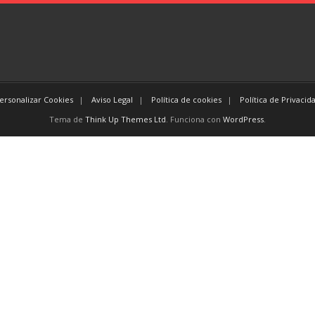
ersonalizar Cookies
Aviso Legal
Política de cookies
Política de Privacid
Tema de
Think Up Themes Ltd
. Funciona con
WordPress
.