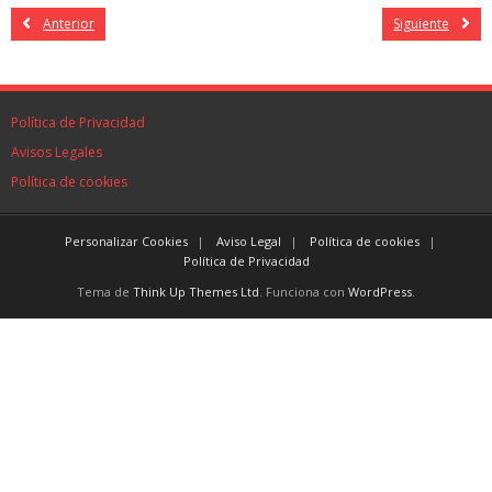
Anterior
Siguiente
Política de Privacidad
Avisos Legales
Política de cookies
Personalizar Cookies
Aviso Legal
Política de cookies
Política de Privacidad
Tema de
Think Up Themes Ltd
. Funciona con
WordPress
.