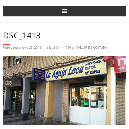
DSC_1413
Publicada
enero 28, 2016
a las
3104 × 1746
en
TALLER DE COSTURA