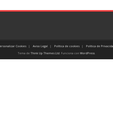
ersonalizar Cookies
Aviso Legal
Política de cookies
Política de Privacid
Tema de
Think Up Themes Ltd
. Funciona con
WordPress
.