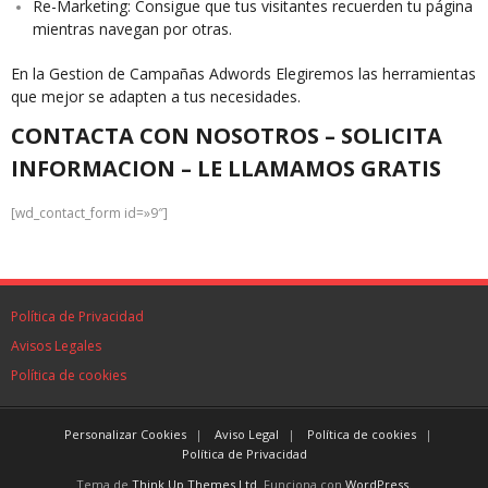
Re-Marketing: Consigue que tus visitantes recuerden tu página
mientras navegan por otras.
En la Gestion de Campañas Adwords Elegiremos las herramientas
que mejor se adapten a tus necesidades.
CONTACTA CON NOSOTROS – SOLICITA
INFORMACION – LE LLAMAMOS GRATIS
[wd_contact_form id=»9″]
Política de Privacidad
Avisos Legales
Política de cookies
Personalizar Cookies
Aviso Legal
Política de cookies
Política de Privacidad
Tema de
Think Up Themes Ltd
. Funciona con
WordPress
.