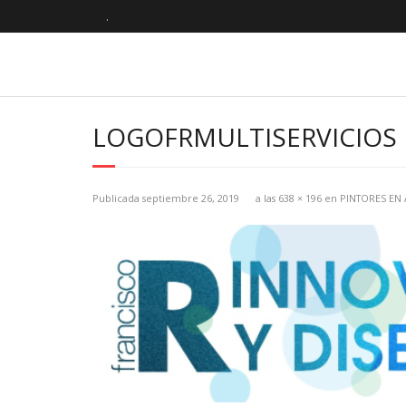
.
LOGOFRMULTISERVICIOS
Publicada
septiembre 26, 2019
a las
638 × 196
en
PINTORES EN