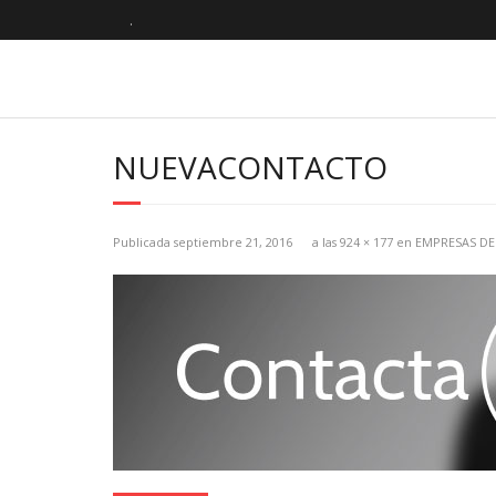
.
NUEVACONTACTO
Publicada
septiembre 21, 2016
a las
924 × 177
en
EMPRESAS DE