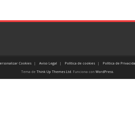
ersonalizar Cookies
Aviso Legal
Política de cookies
Política de Privacid
Tema de
Think Up Themes Ltd
. Funciona con
WordPress
.