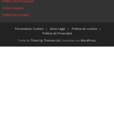
Política de Privacidad
Avisos Legales
Política de cookies
Personalizar Cookies
Aviso Legal
Política de cookies
Política de Privacidad
Tema de
Think Up Themes Ltd
. Funciona con
WordPress
.