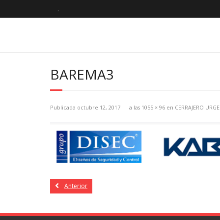
.
BAREMA3
Publicada
octubre 12, 2017
a las
1055 × 96
en
CERRAJERO URGE
Anterior